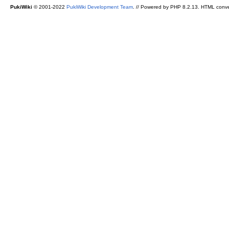
PukiWiki
© 2001-2022
PukiWiki Development Team
. // Powered by PHP 8.2.13. HTML conve