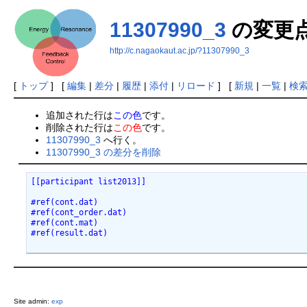
11307990_3
の変更
http://c.nagaokaut.ac.jp/?11307990_3
[
トップ
] [
編集
|
差分
|
履歴
|
添付
|
リロード
] [
新規
|
一覧
|
検
追加された行は
この色
です。
削除された行は
この色
です。
11307990_3
へ行く。
11307990_3 の差分を削除
[[participant list2013]]
#ref(cont.dat)
#ref(cont_order.dat)
#ref(cont.mat)
#ref(result.dat)
Site admin:
exp