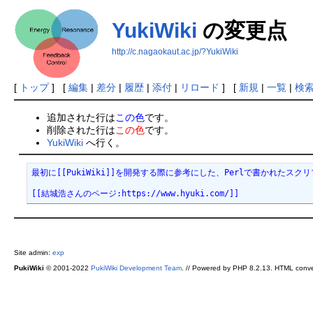
YukiWiki
の変更点
http://c.nagaokaut.ac.jp/?YukiWiki
[
トップ
] [
編集
|
差分
|
履歴
|
添付
|
リロード
] [
新規
|
一覧
|
検
追加された行は
この色
です。
削除された行は
この色
です。
YukiWiki
へ行く。
最初に[[PukiWiki]]を開発する際に参考にした、Perlで書かれたスクリ
[[結城浩さんのページ:https://www.hyuki.com/]]
Site admin:
exp
PukiWiki
© 2001-2022
PukiWiki Development Team
. // Powered by PHP 8.2.13. HTML conve