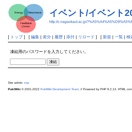
イベント/イベント20
http://c.nagaokaut.ac.jp/?%A5%A4%A5%D9
[
トップ
] [
編集
|
差分
|
履歴
|
添付
|
リロード
] [
新規
|
一覧
|
検
凍結用のパスワードを入力してください。
Site admin:
exp
PukiWiki
© 2001-2022
PukiWiki Development Team
. // Powered by PHP 8.2.13. HTML conv