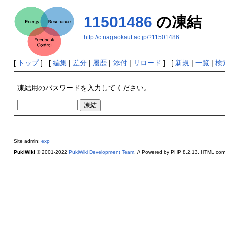
11501486
の凍結
http://c.nagaokaut.ac.jp/?11501486
[
トップ
] [
編集
|
差分
|
履歴
|
添付
|
リロード
] [
新規
|
一覧
|
検
凍結用のパスワードを入力してください。
Site admin:
exp
PukiWiki
© 2001-2022
PukiWiki Development Team
. // Powered by PHP 8.2.13. HTML conv