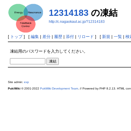
12314183
の凍結
http://c.nagaokaut.ac.jp/?12314183
[
トップ
] [
編集
|
差分
|
履歴
|
添付
|
リロード
] [
新規
|
一覧
|
検
凍結用のパスワードを入力してください。
Site admin:
exp
PukiWiki
© 2001-2022
PukiWiki Development Team
. // Powered by PHP 8.2.13. HTML conv