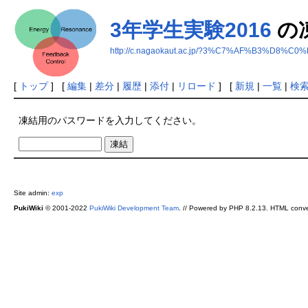
3年学生実験2016
の
http://c.nagaokaut.ac.jp/?3%C7%AF%B3%D8%
[
トップ
] [
編集
|
差分
|
履歴
|
添付
|
リロード
] [
新規
|
一覧
|
検
凍結用のパスワードを入力してください。
Site admin:
exp
PukiWiki
© 2001-2022
PukiWiki Development Team
. // Powered by PHP 8.2.13. HTML conve