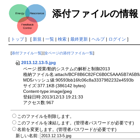
添付ファイルの情報
[
トップ
] [
新規
|
一覧
|
検索
|
最終更新
|
ヘルプ
|
ログイン
]
[
添付ファイル一覧
] [
全ページの添付ファイル一覧
]
2013.12.13-5.jpg
ページ:授業/動的システムの解析と制御2013
格納ファイル名:attach/BCF8B6C82FC6B0C5AAA5B7A5B9A5
MD5ハッシュ値:90593bb16fc06c8a3337982232e4593b
サイズ:377.1KB (386142 bytes)
Content-type:image/jpeg
登録日時:2013/12/13 19:21:33
アクセス数:967
このファイルを削除します。
このファイルを凍結します。(管理者パスワードが必要です)
名前を変更します。(管理者パスワードが必要です)
新しい名前: