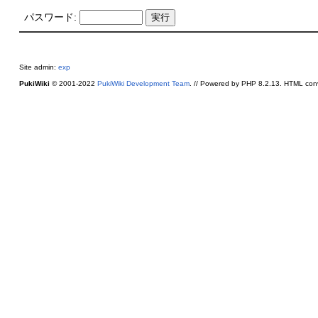
パスワード:
Site admin:
exp
PukiWiki
© 2001-2022
PukiWiki Development Team
. // Powered by PHP 8.2.13. HTML conv