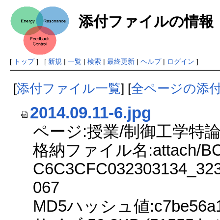
添付ファイルの情報
[
トップ
] [
新規
|
一覧
|
検索
|
最終更新
|
ヘルプ
|
ログイン
]
[
添付ファイル一覧
] [
全ページの添
2014.09.11-6.jpg
ページ:授業/制御工学特論2
格納ファイル名:attach/BC
C6C3CFC032303134_323
067
MD5ハッシュ値:c7be56a1a4