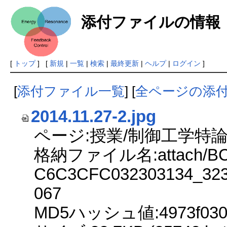
添付ファイルの情報
[
トップ
] [
新規
|
一覧
|
検索
|
最終更新
|
ヘルプ
|
ログイン
]
[
添付ファイル一覧
] [
全ページの添
2014.11.27-2.jpg
ページ:授業/制御工学特論2
格納ファイル名:attach/BC
C6C3CFC032303134_323
067
MD5ハッシュ値:4973f03080