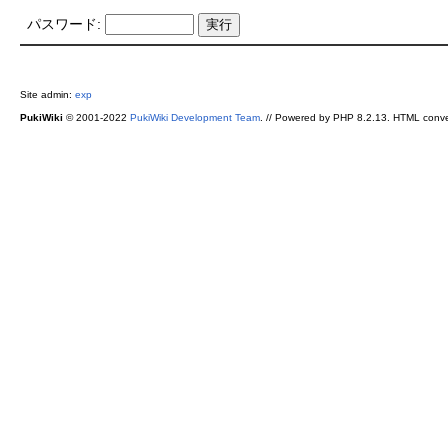
パスワード:
Site admin:
exp
PukiWiki
© 2001-2022
PukiWiki Development Team
. // Powered by PHP 8.2.13. HTML conve