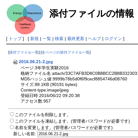
添付ファイルの情報
[
トップ
] [
新規
|
一覧
|
検索
|
最終更新
|
ヘルプ
|
ログイン
]
[
添付ファイル一覧
] [
全ページの添付ファイル一覧
]
2016.06.21-2.jpg
ページ:3年学生実験2016
格納ファイル名:attach/33C7AFB3D8C0B8BCC2B8B33230313
MD5ハッシュ値:9999b78b5d0f6f9cecf8854746d08760
サイズ:88.1KB (90191 bytes)
Content-type:image/jpeg
登録日時:2016/06/22 09:20:38
アクセス数:957
このファイルを削除します。
このファイルを凍結します。(管理者パスワードが必要です)
名前を変更します。(管理者パスワードが必要です)
新しい名前: