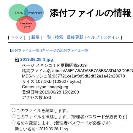
添付ファイルの情報
[
トップ
] [
新規
|
一覧
|
検索
|
最終更新
|
ヘルプ
|
ログイン
]
[
添付ファイル一覧
] [
全ページの添付ファイル一覧
]
2019.06.28-1.jpg
ページ:メキシコＴＰ夏期研修2019
格納ファイル名:attach/A5E1A5ADA5B7A5B3A3D4A3D0B2C6
MD5ハッシュ値:037721ce1af9d5df2df32e1a42b28678
サイズ:107.1KB (109627 bytes)
Content-type:image/jpeg
登録日時:2019/06/28 15:02:09
アクセス数:593
このファイルを削除します。
このファイルを凍結します。(管理者パスワードが必要です)
名前を変更します。(管理者パスワードが必要です)
新しい名前: