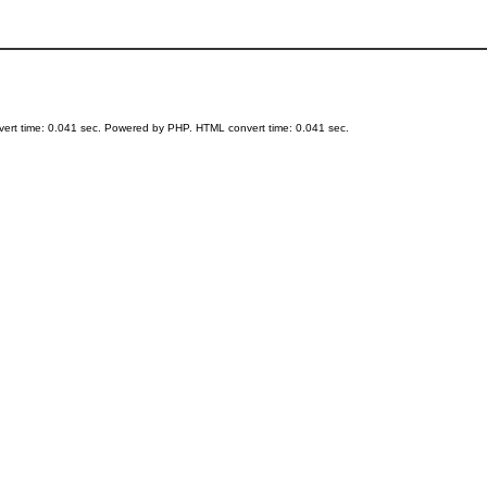
ert time: 0.041 sec. Powered by PHP. HTML convert time: 0.041 sec.