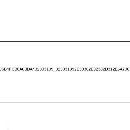
B4FCB8A6BDA432303139_323031392E30362E32382D312E6A706