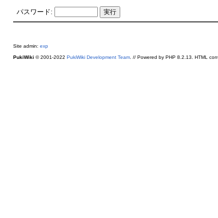
パスワード:
Site admin:
exp
PukiWiki
© 2001-2022
PukiWiki Development Team
. // Powered by PHP 8.2.13. HTML conv