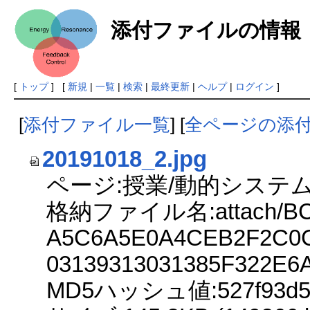
添付ファイルの情報
[
トップ
] [
新規
|
一覧
|
検索
|
最終更新
|
ヘルプ
|
ログイン
]
[
添付ファイル一覧
] [
全ページの添
20191018_2.jpg
ページ:授業/動的システム
格納ファイル名:attach/BC
A5C6A5E0A4CEB2F2C0C
03139313031385F322E6
MD5ハッシュ値:527f93d5c9