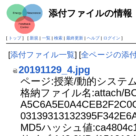
添付ファイルの情報
[
トップ
] [
新規
|
一覧
|
検索
|
最終更新
|
ヘルプ
|
ログイン
]
[
添付ファイル一覧
] [
全ページの添
20191129_4.jpg
ページ:授業/動的システム
格納ファイル名:attach/BC
A5C6A5E0A4CEB2F2C0C
03139313132395F342E6
MD5ハッシュ値:ca4804c165