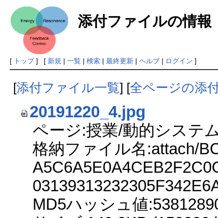
添付ファイルの情報
[
トップ
] [
新規
|
一覧
|
検索
|
最終更新
|
ヘルプ
|
ログイン
]
[
添付ファイル一覧
] [
全ページの添
20191220_4.jpg
ページ:授業/動的システム
格納ファイル名:attach/BC
A5C6A5E0A4CEB2F2C0C
03139313232305F342E6
MD5ハッシュ値:53812890fd