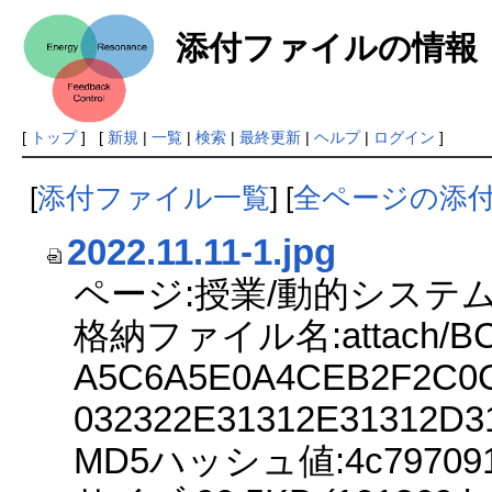
添付ファイルの情報
[
トップ
] [
新規
|
一覧
|
検索
|
最終更新
|
ヘルプ
|
ログイン
]
[
添付ファイル一覧
] [
全ページの添
2022.11.11-1.jpg
ページ:授業/動的システム
格納ファイル名:attach/BC
A5C6A5E0A4CEB2F2C0C
032322E31312E31312D3
MD5ハッシュ値:4c797091dc