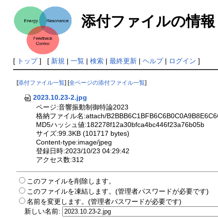
添付ファイルの情報
[
トップ
] [
新規
|
一覧
|
検索
|
最終更新
|
ヘルプ
|
ログイン
]
[
添付ファイル一覧
] [
全ページの添付ファイル一覧
]
2023.10.23-2.jpg
ページ:音響振動制御特論2023
格納ファイル名:attach/B2BBB6C1BFB6C6B0C0A9B8E6C6C3
MD5ハッシュ値:182278f12a30bfca4bc446f23a76b05b
サイズ:99.3KB (101717 bytes)
Content-type:image/jpeg
登録日時:2023/10/23 04:29:42
アクセス数:312
このファイルを削除します。
このファイルを凍結します。(管理者パスワードが必要です)
名前を変更します。(管理者パスワードが必要です)
新しい名前: