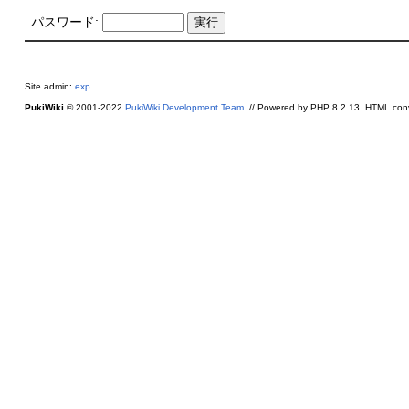
パスワード:
Site admin:
exp
PukiWiki
© 2001-2022
PukiWiki Development Team
. // Powered by PHP 8.2.13. HTML conv