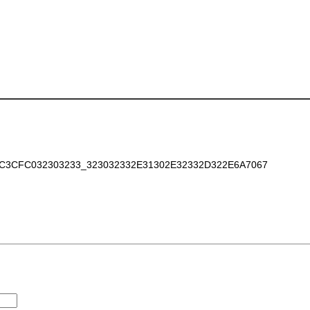
CFC032303233_323032332E31302E32332D322E6A7067