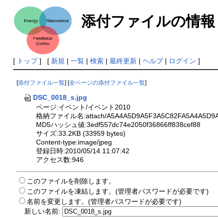
添付ファイルの情報
[
トップ
] [
新規
|
一覧
|
検索
|
最終更新
|
ヘルプ
|
ログイン
]
[
添付ファイル一覧
] [
全ページの添付ファイル一覧
]
DSC_0018_s.jpg
ページ:イベント/イベント2010
格納ファイル名:attach/A5A4A5D9A5F3A5C82FA5A4A5D9A5
MD5ハッシュ値:3edf557dc74e2050f36866ff838cef88
サイズ:33.2KB (33959 bytes)
Content-type:image/jpeg
登録日時:2010/05/14 11:07:42
アクセス数:946
このファイルを削除します。
このファイルを凍結します。(管理者パスワードが必要です)
名前を変更します。(管理者パスワードが必要です)
新しい名前: