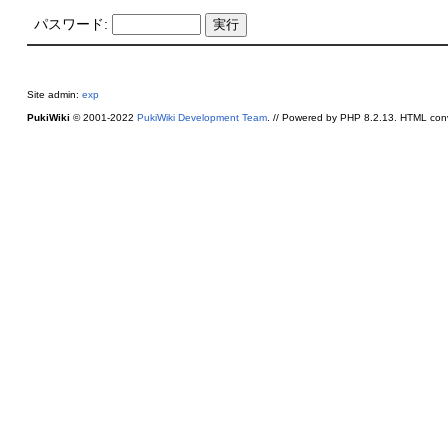
パスワード:
Site admin:
exp
PukiWiki
© 2001-2022
PukiWiki Development Team
. // Powered by PHP 8.2.13. HTML conv