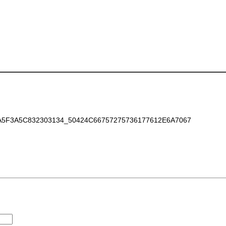
F3A5C832303134_50424C66757275736177612E6A7067