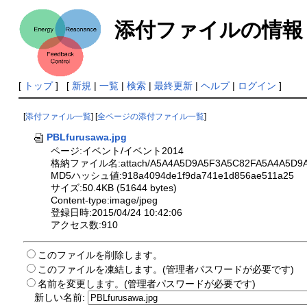
添付ファイルの情報
[
トップ
] [
新規
|
一覧
|
検索
|
最終更新
|
ヘルプ
|
ログイン
]
[
添付ファイル一覧
] [
全ページの添付ファイル一覧
]
PBLfurusawa.jpg
ページ:イベント/イベント2014
格納ファイル名:attach/A5A4A5D9A5F3A5C82FA5A4A5D9A5
MD5ハッシュ値:918a4094de1f9da741e1d856ae511a25
サイズ:50.4KB (51644 bytes)
Content-type:image/jpeg
登録日時:2015/04/24 10:42:06
アクセス数:910
このファイルを削除します。
このファイルを凍結します。(管理者パスワードが必要です)
名前を変更します。(管理者パスワードが必要です)
新しい名前: