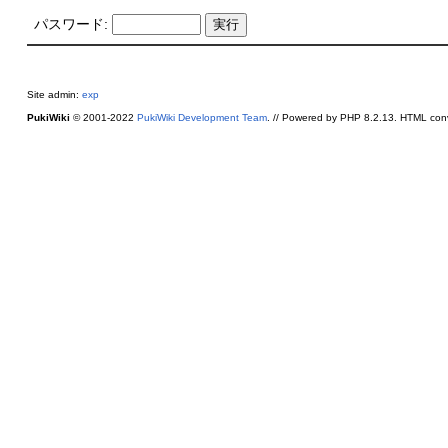
パスワード:
Site admin:
exp
PukiWiki
© 2001-2022
PukiWiki Development Team
. // Powered by PHP 8.2.13. HTML conv