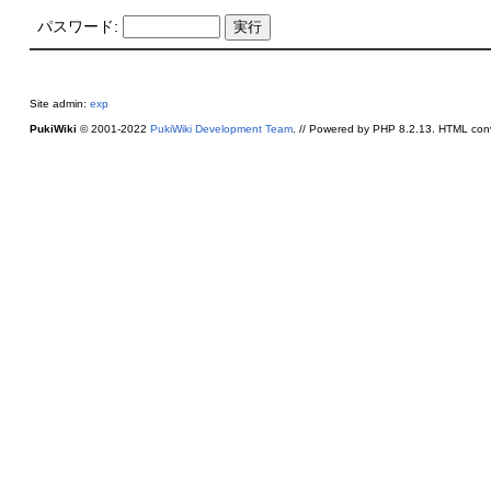
パスワード:
Site admin:
exp
PukiWiki
© 2001-2022
PukiWiki Development Team
. // Powered by PHP 8.2.13. HTML conv