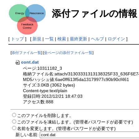
添付ファイルの情報
[
トップ
] [
新規
|
一覧
|
検索
|
最終更新
|
ヘルプ
|
ログイン
]
[
添付ファイル一覧
] [
全ページの添付ファイル一覧
]
cont.dat
ページ:10311182_3
格納ファイル名:attach/31303331313138325F33_636F6E7
MD5ハッシュ値:6ae0ff613f5da13179977c90b90cf461
サイズ:3.0KB (3062 bytes)
Content-type:text/plain
登録日時:2012/12/21 18:47:03
アクセス数:888
このファイルを削除します。
このファイルを凍結します。(管理者パスワードが必要です)
名前を変更します。(管理者パスワードが必要です)
新しい名前: