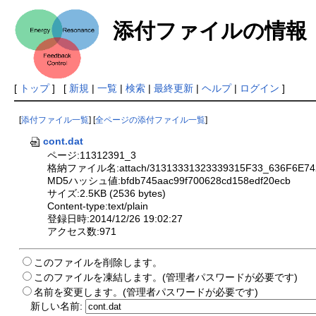
添付ファイルの情報
[
トップ
] [
新規
|
一覧
|
検索
|
最終更新
|
ヘルプ
|
ログイン
]
[
添付ファイル一覧
] [
全ページの添付ファイル一覧
]
cont.dat
ページ:11312391_3
格納ファイル名:attach/31313331323339315F33_636F6E74
MD5ハッシュ値:bfdb745aac99f700628cd158edf20ecb
サイズ:2.5KB (2536 bytes)
Content-type:text/plain
登録日時:2014/12/26 19:02:27
アクセス数:971
このファイルを削除します。
このファイルを凍結します。(管理者パスワードが必要です)
名前を変更します。(管理者パスワードが必要です)
新しい名前: