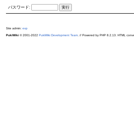
パスワード:
Site admin:
exp
PukiWiki
© 2001-2022
PukiWiki Development Team
. // Powered by PHP 8.2.13. HTML conve