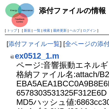
添付ファイルの情報
[
トップ
] [
新規
|
一覧
|
検索
|
最終更新
|
ヘルプ
|
ログイン
]
[
添付ファイル一覧
] [
全ページの添
ex0512_1.m
ページ:音響振動エネルギ
格納ファイル名:attach/B2
EBA5AEA1BCC0A9B8E6
6578303531325F312E6D
MD5ハッシュ値:6863cc3018