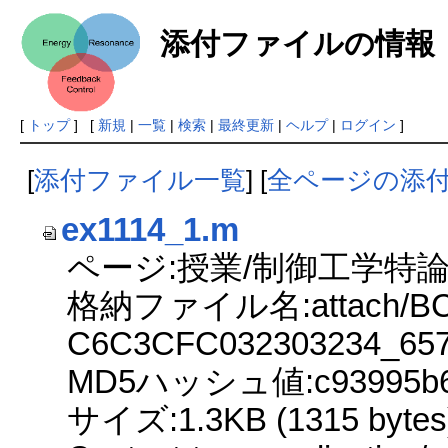
添付ファイルの情報
[
トップ
] [
新規
|
一覧
|
検索
|
最終更新
|
ヘルプ
|
ログイン
]
[
添付ファイル一覧
] [
全ページの添
ex1114_1.m
ページ:授業/制御工学特論2
格納ファイル名:attach/BC
C6C3CFC032303234_657
MD5ハッシュ値:c93995b6fa
サイズ:1.3KB (1315 bytes