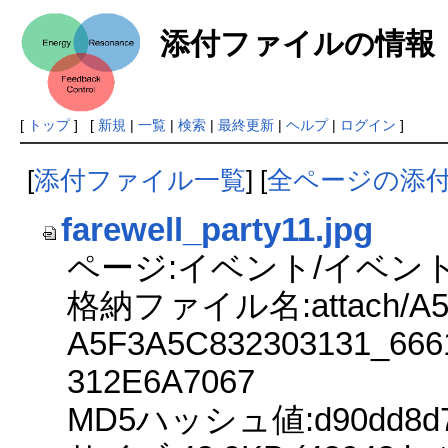
添付ファイルの情報
[
トップ
] [
新規
|
一覧
|
検索
|
最終更新
|
ヘルプ
|
ログイン
]
[
添付ファイル一覧
] [
全ページの添
farewell_party11.jpg
ページ:イベント/イベント
格納ファイル名:attach/A5A
A5F3A5C832303131_666
312E6A7067
MD5ハッシュ値:d90dd8d74e