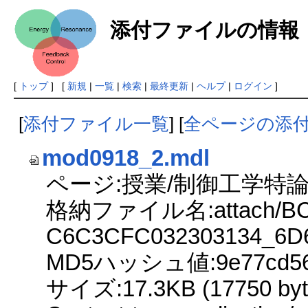
添付ファイルの情報
[
トップ
] [
新規
|
一覧
|
検索
|
最終更新
|
ヘルプ
|
ログイン
]
[
添付ファイル一覧
] [
全ページの添
mod0918_2.mdl
ページ:授業/制御工学特論2
格納ファイル名:attach/BC
C6C3CFC032303134_6D
MD5ハッシュ値:9e77cd564e
サイズ:17.3KB (17750 byt