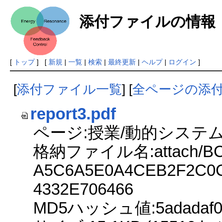
添付ファイルの情報
[
トップ
] [
新規
|
一覧
|
検索
|
最終更新
|
ヘルプ
|
ログイン
]
[
添付ファイル一覧
] [
全ページの添
report3.pdf
ページ:授業/動的システ
格納ファイル名:attach/BC
A5C6A5E0A4CEB2F2C0C
4332E706466
MD5ハッシュ値:5adadaf002