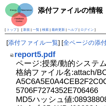
添付ファイルの情報
[
トップ
] [
新規
|
一覧
|
検索
|
最終更新
|
ヘルプ
|
ログイン
]
[
添付ファイル一覧
] [
全ページの添
report5.pdf
ページ:授業/動的システム
格納ファイル名:attach/BC
A5C6A5E0A4CEB2F2C0C
5706F7274352E706466
MD5ハッシュ値:0893880889