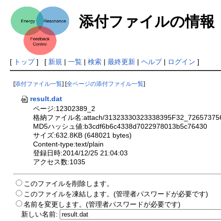
添付ファイルの情報
[
トップ
] [
新規
|
一覧
|
検索
|
最終更新
|
ヘルプ
|
ログイン
]
[
添付ファイル一覧
] [
全ページの添付ファイル一覧
]
result.dat
ページ:12302389_2
格納ファイル名:attach/31323330323338395F32_72657375
MD5ハッシュ値:b3cdf6b6c4338d7022978013b5c76430
サイズ:632.8KB (648021 bytes)
Content-type:text/plain
登録日時:2014/12/25 21:04:03
アクセス数:1035
このファイルを削除します。
このファイルを凍結します。(管理者パスワードが必要です)
名前を変更します。(管理者パスワードが必要です)
新しい名前: