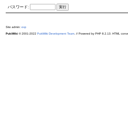
パスワード:
Site admin:
exp
PukiWiki
© 2001-2022
PukiWiki Development Team
. // Powered by PHP 8.2.13. HTML conve