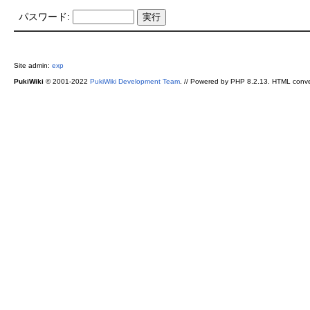
パスワード:
Site admin:
exp
PukiWiki
© 2001-2022
PukiWiki Development Team
. // Powered by PHP 8.2.13. HTML conve