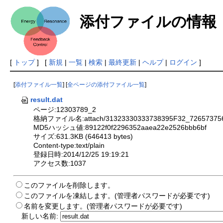
添付ファイルの情報
[
トップ
] [
新規
|
一覧
|
検索
|
最終更新
|
ヘルプ
|
ログイン
]
[
添付ファイル一覧
] [
全ページの添付ファイル一覧
]
result.dat
ページ:12303789_2
格納ファイル名:attach/31323330333738395F32_72657375
MD5ハッシュ値:89122f0f2296352aaea22e2526bbb6bf
サイズ:631.3KB (646413 bytes)
Content-type:text/plain
登録日時:2014/12/25 19:19:21
アクセス数:1037
このファイルを削除します。
このファイルを凍結します。(管理者パスワードが必要です)
名前を変更します。(管理者パスワードが必要です)
新しい名前: