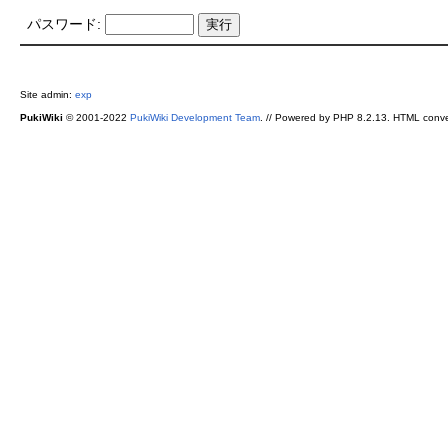
パスワード:
Site admin:
exp
PukiWiki
© 2001-2022
PukiWiki Development Team
. // Powered by PHP 8.2.13. HTML conve