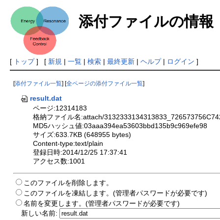
添付ファイルの情報
[
トップ
] [
新規
|
一覧
|
検索
|
最終更新
|
ヘルプ
|
ログイン
]
[
添付ファイル一覧
] [
全ページの添付ファイル一覧
]
result.dat
ページ:12314183
格納ファイル名:attach/3132333134313833_726573756C74
MD5ハッシュ値:03aaa394ea53603bbd135b9c969efe98
サイズ:633.7KB (648955 bytes)
Content-type:text/plain
登録日時:2014/12/25 17:37:41
アクセス数:1001
このファイルを削除します。
このファイルを凍結します。(管理者パスワードが必要です)
名前を変更します。(管理者パスワードが必要です)
新しい名前: