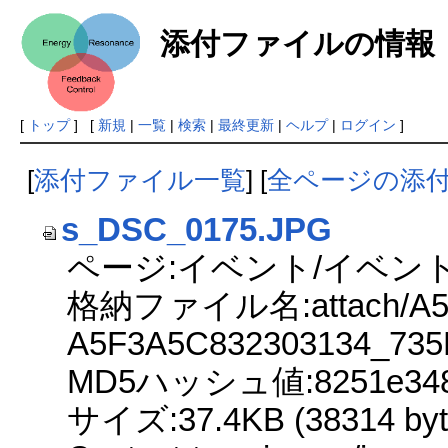
添付ファイルの情報
[
トップ
] [
新規
|
一覧
|
検索
|
最終更新
|
ヘルプ
|
ログイン
]
[
添付ファイル一覧
] [
全ページの添
s_DSC_0175.JPG
ページ:イベント/イベント
格納ファイル名:attach/A5A
A5F3A5C832303134_735
MD5ハッシュ値:8251e3483e
サイズ:37.4KB (38314 byt