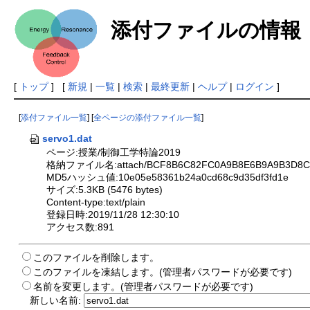
添付ファイルの情報
[
トップ
] [
新規
|
一覧
|
検索
|
最終更新
|
ヘルプ
|
ログイン
]
[
添付ファイル一覧
] [
全ページの添付ファイル一覧
]
servo1.dat
ページ:授業/制御工学特論2019
格納ファイル名:attach/BCF8B6C82FC0A9B8E6B9A9B3D8C6
MD5ハッシュ値:10e05e58361b24a0cd68c9d35df3fd1e
サイズ:5.3KB (5476 bytes)
Content-type:text/plain
登録日時:2019/11/28 12:30:10
アクセス数:891
このファイルを削除します。
このファイルを凍結します。(管理者パスワードが必要です)
名前を変更します。(管理者パスワードが必要です)
新しい名前: