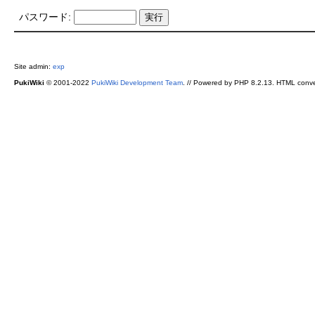
パスワード:
Site admin:
exp
PukiWiki
© 2001-2022
PukiWiki Development Team
. // Powered by PHP 8.2.13. HTML conve