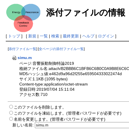
添付ファイルの情報
[
トップ
] [
新規
|
一覧
|
検索
|
最終更新
|
ヘルプ
|
ログイン
]
[
添付ファイル一覧
] [
全ページの添付ファイル一覧
]
simu.m
ページ:音響振動制御特論2019
格納ファイル名:attach/B2BBB6C1BFB6C6B0C0A9B8E6C6C3
MD5ハッシュ値:e462d9a96d2f255e659504333022474d
サイズ:1.1KB (1095 bytes)
Content-type:application/octet-stream
登録日時:2019/07/04 15:11:04
アクセス数:710
このファイルを削除します。
このファイルを凍結します。(管理者パスワードが必要です)
名前を変更します。(管理者パスワードが必要です)
新しい名前: