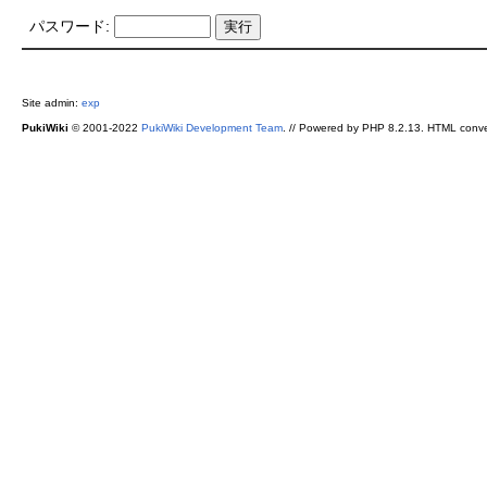
パスワード:
Site admin:
exp
PukiWiki
© 2001-2022
PukiWiki Development Team
. // Powered by PHP 8.2.13. HTML conve