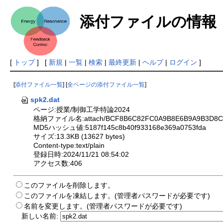
添付ファイルの情報
[
トップ
] [
新規
|
一覧
|
検索
|
最終更新
|
ヘルプ
|
ログイン
]
[
添付ファイル一覧
] [
全ページの添付ファイル一覧
]
spk2.dat
ページ:授業/制御工学特論2024
格納ファイル名:attach/BCF8B6C82FC0A9B8E6B9A9B3D8C6
MD5ハッシュ値:5187f145c8b40f933168e369a0753fda
サイズ:13.3KB (13627 bytes)
Content-type:text/plain
登録日時:2024/11/21 08:54:02
アクセス数:406
このファイルを削除します。
このファイルを凍結します。(管理者パスワードが必要です)
名前を変更します。(管理者パスワードが必要です)
新しい名前: