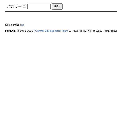
パスワード:
Site admin:
exp
PukiWiki
© 2001-2022
PukiWiki Development Team
. // Powered by PHP 8.2.13. HTML conve