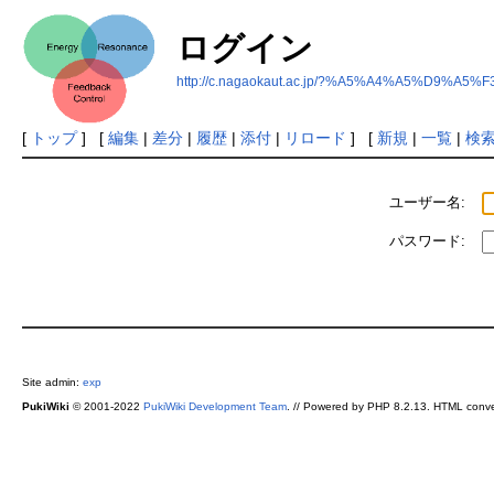
ログイン
http://c.nagaokaut.ac.jp/?%A5%A4%A5%D9%
[
トップ
] [
編集
|
差分
|
履歴
|
添付
|
リロード
] [
新規
|
一覧
|
検
ユーザー名:
パスワード:
Site admin:
exp
PukiWiki
© 2001-2022
PukiWiki Development Team
. // Powered by PHP 8.2.13. HTML conve