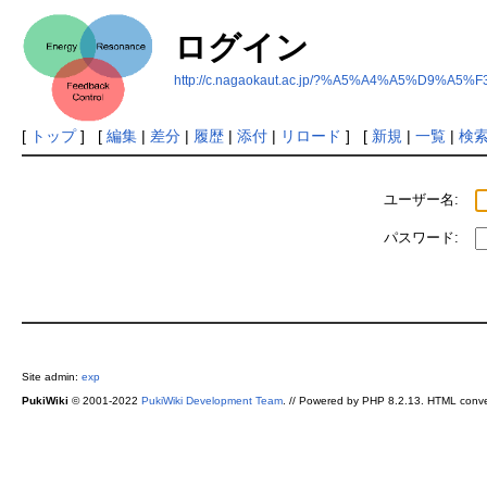
ログイン
http://c.nagaokaut.ac.jp/?%A5%A4%A5%D9%
[
トップ
] [
編集
|
差分
|
履歴
|
添付
|
リロード
] [
新規
|
一覧
|
検
ユーザー名:
パスワード:
Site admin:
exp
PukiWiki
© 2001-2022
PukiWiki Development Team
. // Powered by PHP 8.2.13. HTML conve