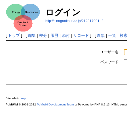
ログイン
http://c.nagaokaut.ac.jp/?12317991_2
[
トップ
] [
編集
|
差分
|
履歴
|
添付
|
リロード
] [
新規
|
一覧
|
検
ユーザー名:
パスワード:
Site admin:
exp
PukiWiki
© 2001-2022
PukiWiki Development Team
. // Powered by PHP 8.2.13. HTML conve