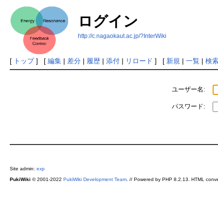
ログイン
http://c.nagaokaut.ac.jp/?InterWiki
[
トップ
] [
編集
|
差分
|
履歴
|
添付
|
リロード
] [
新規
|
一覧
|
検
ユーザー名:
パスワード:
Site admin:
exp
PukiWiki
© 2001-2022
PukiWiki Development Team
. // Powered by PHP 8.2.13. HTML conve