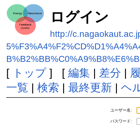
ログイン
http://c.nagaokaut
5%F3%A4%F2%CD%D1%A4%A
B%B2%BB%C0%A9%B8%E6%
[
トップ
] [
編集
|
差分
|
一覧
|
検索
|
最終更新
|
ヘ
ユーザー名:
パスワード: