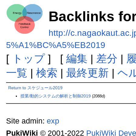
Backlinks 
http://c.nagaokaut
5%A1%BC%A5%EB2019
[
トップ
] [
編集
|
差分
|
一覧
|
検索
|
最終更新
|
ヘ
Return to スケジュール2019
授業/動的システムの解析と制御2019
(2088d)
Site admin:
exp
PukiWiki
© 2001-2022
PukiWiki Dev