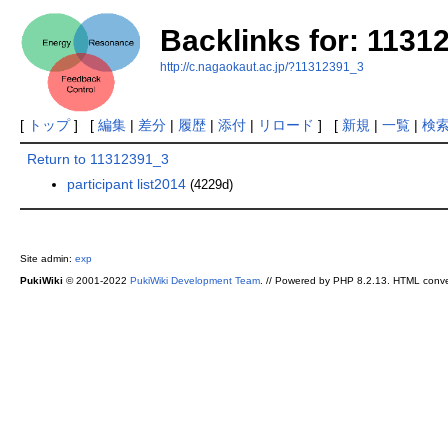
Backlinks for: 1131
http://c.nagaokaut.ac.jp/?11312391_3
[
トップ
] [
編集
|
差分
|
履歴
|
添付
|
リロード
] [
新規
|
一覧
|
検
Return to 11312391_3
participant list2014
(4229d)
Site admin:
exp
PukiWiki
© 2001-2022
PukiWiki Development Team
. // Powered by PHP 8.2.13. HTML conve