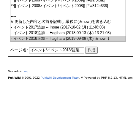
ページ名:
Site admin:
exp
PukiWiki
© 2001-2022
PukiWiki Development Team
. // Powered by PHP 8.2.13. HTML conv