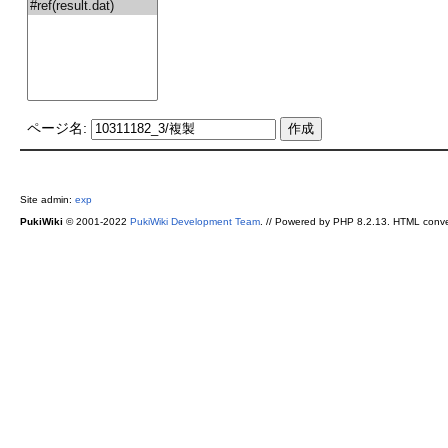
ページ名:
Site admin:
exp
PukiWiki
© 2001-2022
PukiWiki Development Team
. // Powered by PHP 8.2.13. HTML conve