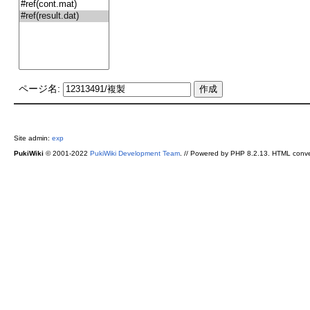
ページ名:
Site admin:
exp
PukiWiki
© 2001-2022
PukiWiki Development Team
. // Powered by PHP 8.2.13. HTML conve