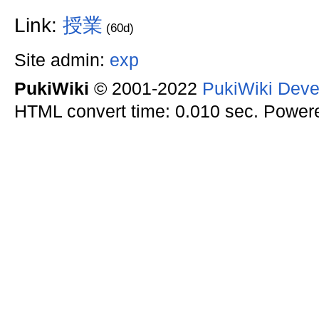
Link:
授業
(60d)
Site admin:
exp
PukiWiki
© 2001-2022
PukiWiki Dev
HTML convert time: 0.010 sec. Power