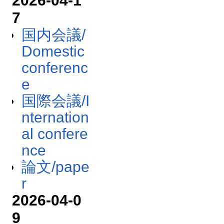
2026-04-1
7
国内会議/
Domestic
conferenc
e
国際会議/I
nternation
al confere
nce
論文/pape
r
2026-04-0
9