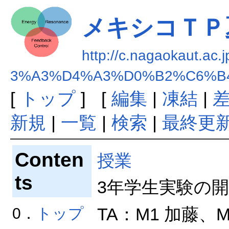
メキシコＴＰ夏
http://c.nagaokau
3%A3%D4%A3%D0%B2%C6%B
[
トップ
] [
編集
|
凍結
|
新規
|
一覧
|
検索
|
最終更
Conten
授業
ts
3年学生実験の
TA：M1 加藤、M
0．
トップ