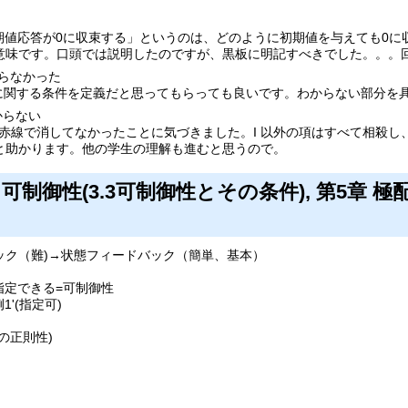
 の「初期値応答が0に収束する」というのは、どのように初期値を与えても0に
意味です。口頭では説明したのですが、黒板に明記すべきでした。。。
からなかった
値に関する条件を定義だと思ってもらっても良いです。わからない部分を
からない
3 の項を赤線で消してなかったことに気づきました。I 以外の項はすべて相
と助かります。他の学生の理解も進むと思うので。
) 第3章 可制御性(3.3可制御性とその条件), 第5
ック（難)→状態フィードバック（簡単、基本）
指定できる=可制御性
'(指定可)
の正則性)