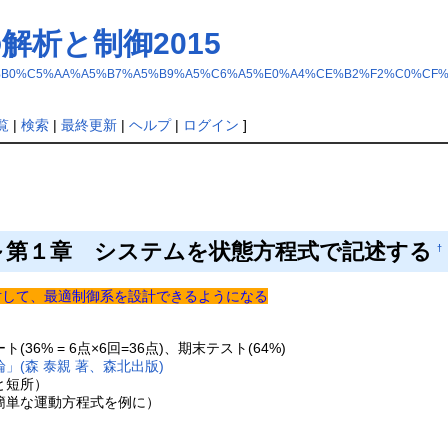
解析と制御2015
%C8/%C6%B0%C5%AA%A5%B7%A5%B9%A5%C6%A5%E0%A4%CE%B2%F2%C0%C
覧
|
検索
|
最終更新
|
ヘルプ
|
ログイン
]
0) 概要～第１章 システムを状態方程式で記述する
†
対して、最適制御系を設計できるようになる
6% = 6点×6回=36点)、期末テスト(64%)
」(森 泰親 著、森北出版)
と短所）
簡単な運動方程式を例に）