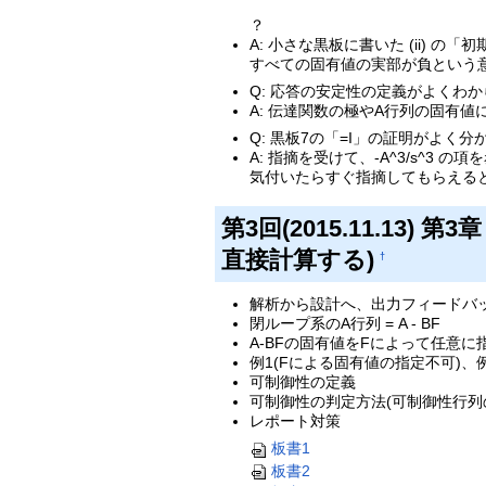
？
A: 小さな黒板に書いた (ii)
すべての固有値の実部が負という
Q: 応答の安定性の定義がよくわ
A: 伝達関数の極やA行列の固有
Q: 黒板7の「=I」の証明がよく分
A: 指摘を受けて、-A^3/s^
気付いたらすぐ指摘してもらえる
第3回(2015.11.13
直接計算する)
†
解析から設計へ、出力フィードバ
閉ループ系のA行列 = A - BF
A-BFの固有値をFによって任意に
例1(Fによる固有値の指定不可)、例1
可制御性の定義
可制御性の判定方法(可制御性行列
レポート対策
板書1
板書2