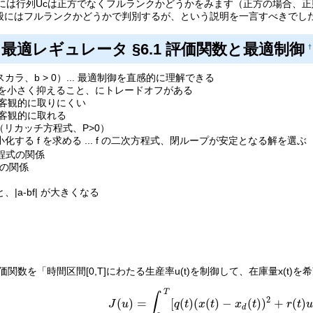
般には行列Ucは正方でなくフルランクかどうかをみます（正方の場合、
般にはフルランクかどうかで判別するが、という説明を一言すべきでし
 第6章 最適レギュレータ §6.1 評価関数と最適制御
†
すべてスカラ、b > 0）... 最適制御を直感的に理解できる
i) u(t)を小さく抑えること、にトレードオフがある
スを客観的に取りにくい
スを客観的に取れる
リカッチ方程式、P>0）
化する f を求める ... f の二次方程式、閉ループが安定となる解を選
程式の関係
 の関係
、|a-bf| が大きくなる
関数を「時間区間[0,T]にわたる生産率u(t)を制御して、在庫量x(t)を希
T
∫
2
(
)
=
[
(
)
(
(
)
−
(
)
)
+
(
)
J
u
q
t
x
t
x
t
r
t
J
(
u
)
=
∫
0
T
[
q
(
t
)
(
x
(
t
)
−
x
d
(
t
)
)
2
+
r
(
t
)
u
2
(
t
)
]
d
t
d