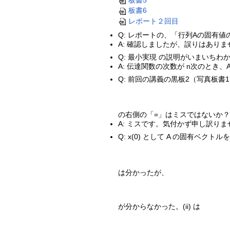
板書5
板書6
レポート２回目
Q: レポートの、「行列Aの固有値
A: 確認しましたが、誤りはありま
Q: 最小実現 の説明がいまいちわ
A: 伝達関数の次数が n次のと
Q: 前回の講義の黒板2（写真板書
の右側の「=」はミスではないか？
A: ミスです。気付かず申し訳り
Q: x(0) として A の固有ベクトル
は分かったが、
が分からなかった。(ii) は