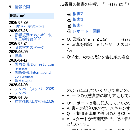
... 2番目の板書の中程、「=F(s)」は「
9．
情報公開
板書2
最新の10件
板書3
2026-07-29
板書4
3年学生実験2026
レポート１回目
2026-07-28
音響振動エネルギー制
Q: 黒板2で m s^2 Z(s) = ..
御工学特論2026
2026-07-24
A:
写真を確認しましたが、ミスは
研究室内のページ
ん。
2026-06-09
授業
Q: 3乗、4乗の成分を含む系の場
2026-04-17
国内会議/Domestic con
ference
国際会議/International
conference
論文/paper
2026-04-09
メンバー/メンバー2025
のように広げていくだけで良いの
メンバー
A: 一つの状態変数の取り方とし
2026-04-06
授業/制御工学特論2026
Q: レポートは裏に記入してよい
A: 裏への記入OKです。スキャ
Q: 可制御正準形の説明のときC行列
A: スタートが伝達関数で、その係
と思います。