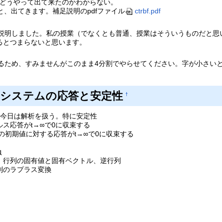
列がどうやって出て来たのかわからない。
ると、出てきます。補足説明のpdfファイル
ctrbf.pdf
後に説明しました。私の授業（でなくとも普通、授業はそういうものだと
るとつまらないと思います。
ぎるため、すみませんがこのまま4分割でやらせてください。字が小さ
 第２章 システムの応答と安定性
†
、今日は解析を扱う。特に安定性
ス応答がt→∞で0に収束する
の初期値に対する応答がt→∞で0に収束する
負
、行列の固有値と固有ベクトル、逆行列
列のラプラス変換