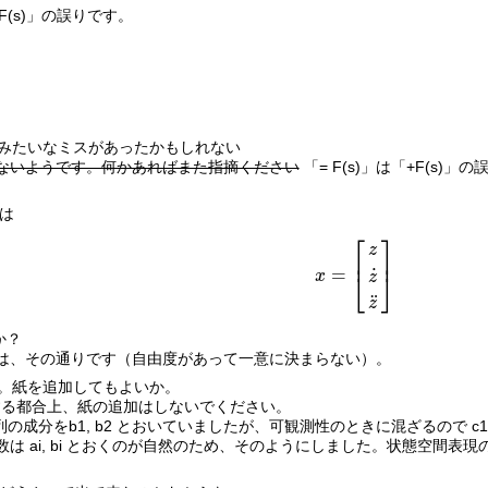
+F(s)」の誤りです。
. = F(s) みたいなミスがあったかもしれない
ないようです。何かあればまた指摘ください
「= F(s)」は「+F(s
合は
⎡
⎤
z
⎢
⎥
=
˙
⎣
⎦
x
z
x
=
[
z
z
˙
z
¨
]
¨
z
か？
ては、その通りです（自由度があって一意に決まらない）。
か。紙を追加してもよいか。
ンする都合上、紙の追加はしないでください。
の成分をb1, b2 とおいていましたが、可観測性のときに混ざるので c1
数は ai, bi とおくのが自然のため、そのようにしました。状態空間表