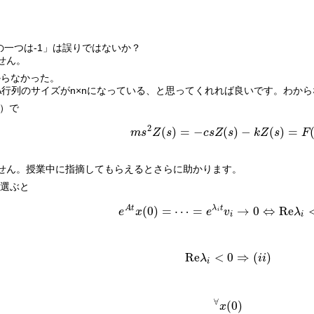
の一つは-1」は誤りではないか？
せん。
からなかった。
き、A行列のサイズがn×nになっている、と思ってくれれば良いです。わ
1）で
2
(
)
=
−
(
)
−
(
)
=
m
s
Z
s
c
s
Z
s
k
Z
s
F
m
s
2
Z
(
s
)
=
−
c
s
Z
(
s
)
−
k
Z
(
s
)
=
F
(
s
)
ません。授業中に指摘してもらえるとさらに助かります。
を選ぶと
A
t
λ
t
(
0
)
=
⋯
=
→
0
⇔
R
e
e
x
e
v
λ
i
e
A
t
x
(
0
)
=
⋯
=
e
λ
i
t
v
i
→
0
⇔
R
e
λ
i
<
0
∀
i
i
i
R
e
<
0
⇒
(
)
λ
i
i
R
e
λ
i
<
0
⇒
(
i
i
)
i
∀
(
0
)
x
∀
x
(
0
)