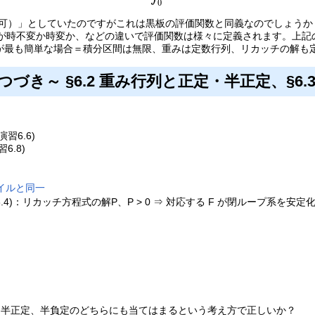
0
q(t)は非負も可）」としていたのですがこれは黒板の評価関数と同義なのでし
重みが時不変か時変か、などの違いで評価関数は様々に定義されます。上
が最も簡単な場合＝積分区間は無限、重みは定数行列、リカッチの解も
) 第6章つづき～ §6.2 重み行列と正定・半正定、
習6.6)
.8)
イルと同一
.4)：リカッチ方程式の解P、P > 0 ⇒ 対応する F が閉ループ系を安定
合は、半正定、半負定のどちらにも当てはまるという考え方で正しいか？