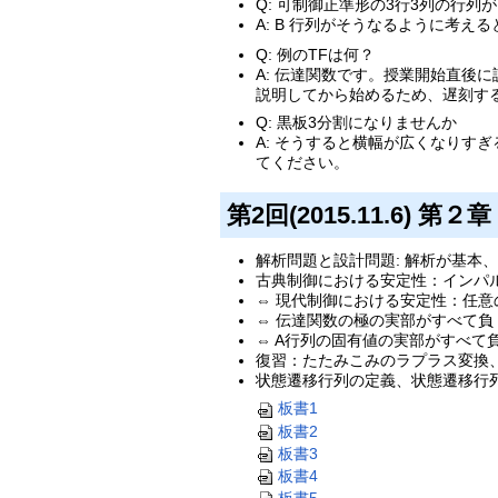
Q: 可制御正準形の3行3列の行
A: B 行列がそうなるように考え
Q: 例のTFは何？
A: 伝達関数です。授業開始直
説明してから始めるため、遅刻す
Q: 黒板3分割になりませんか
A: そうすると横幅が広くなりす
てください。
第2回(2015.11.6)
解析問題と設計問題: 解析が基本
古典制御における安定性：インパル
⇔ 現代制御における安定性：任意
⇔ 伝達関数の極の実部がすべて負
⇔ A行列の固有値の実部がすべて
復習：たたみこみのラプラス変換
状態遷移行列の定義、状態遷移行
板書1
板書2
板書3
板書4