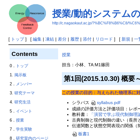
授業/動的システムの
http://c.nagaokaut.ac.jp/?%BC%F8%B6
[
トップ
] [
編集
|
凍結
|
差分
|
履歴
|
添付
|
リロード
] [
新規
|
一
Contents
授業
担当：小林、TA:M1篠田
0．
トップ
1.
掲示板
第1回(2015.10.3
2．
メンバー
この授業の目的：与えられた物理系に
3.
研究テーマ
4.
研究生活
シラバス
syllabus.pdf
成績の評価方法と評価項目：レポート(3
5．
イベント
教科書：
「演習で学ぶ現代制御理論
古典制御と現代制御の違い（長所
6．
授業
伝達関数と状態空間表現の関係（
7．
学生実験
板書1
8．
研究室内のページ