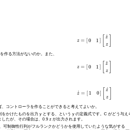
˙
[
]
z
=
[
]
0
1
z
z
=
[
0
1
]
[
z
˙
z
]
z
ローラを作る方法がないのか。また、
˙
[
]
z
=
[
]
0
1
z
z
=
[
0
1
]
[
z
˙
z
]
z
˙
[
]
z
˙
=
[
]
1
0
z
z
˙
=
[
1
0
]
[
z
˙
z
]
z
ば、コントローラを作ることができると考えてよいか。
 に C 行列をかけたものを出力 y とする、という y の定義式です。C が
たが、その場合は、0.9 z が出力されます。
に、可制御性行列がフルランクかどうかを使用していたような気がする