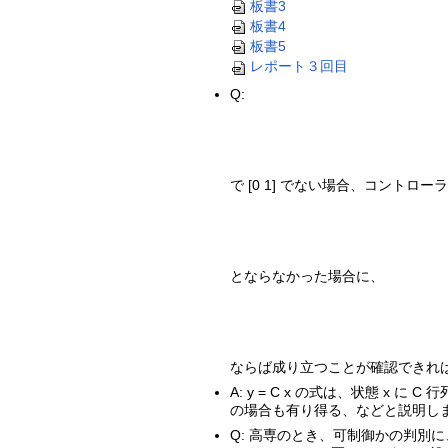
板書3
板書4
板書5
レポート３回目
Q:
で [0 1] でない場合、コント
とならなかった場合に、
ならば成り立つことが確認できれ
A: y = C x の式は、状態 x
の場合も有り得る、などと説明しまし
Q: 高専のとき、可制御かの判別