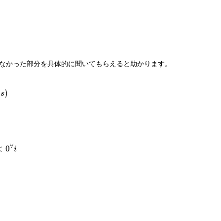
からなかった部分を具体的に聞いてもらえると助かります。
(
)
s
∀
<
0
i