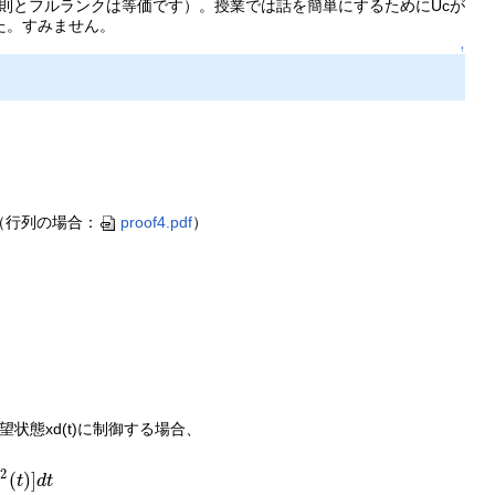
正則とフルランクは等価です）。授業では話を簡単にするためにUcが
た。すみません。
↑
ぶ（行列の場合：
proof4.pdf
）
望状態xd(t)に制御する場合、
2
(
)
]
u
t
d
t