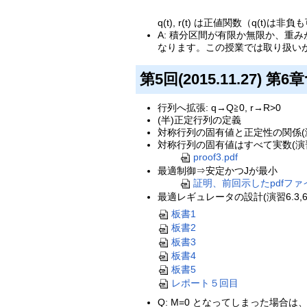
q(t), r(t) は正値関数（
A: 積分区間が有限か無限か、
なります。この授業では取り扱い
第5回(2015.11.27
行列へ拡張: q→Q≧0, r→R>0
(半)正定行列の定義
対称行列の固有値と正定性の関係(演
対称行列の固有値はすべて実数(演習6
proof3.pdf
最適制御⇒安定かつJが最小
証明、前回示したpdfファ
最適レギュレータの設計(演習6.3,6
板書1
板書2
板書3
板書4
板書5
レポート５回目
Q: M=0 となってしまった場