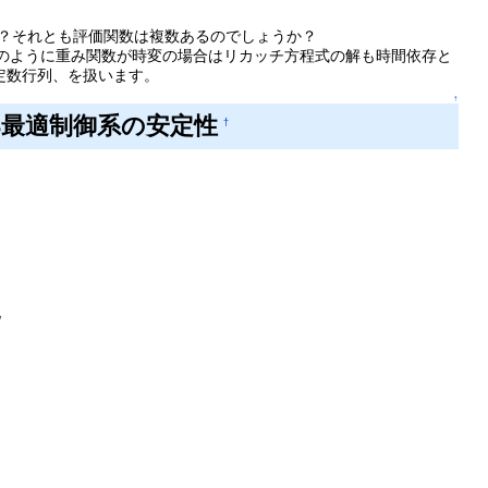
ょうか？それとも評価関数は複数あるのでしょうか？
記のように重み関数が時変の場合はリカッチ方程式の解も時間依存と
定数行列、を扱います。
↑
§6.3最適制御系の安定性
†
化