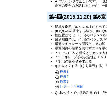
A: フルランクで正しいです。一
正方の場合のみ話しましたが、一
第4回(2015.11.20)
簡単な例題（a, x, b, u, f が
(i) x(t)→0の収束する速さ、(i
極配置法では、(i),(ii)のバラン
最適制御では、(i),(ii)のバラン
最適レギュレータ問題と、その解（
最適制御の結果を使わずに J を最小
＊1：f の二次方程式とリカッチ方
＊2：閉ループ系の安定性と P > 0
＊3：Jの最小値を求める
q を大きくする（(i) を重視する）と
板書1
板書2
板書3
レポート４回目
Q: 私の持っている教科書では、評価