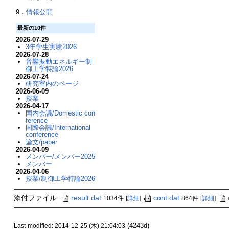
9．
情報公開
最新の10件
2026-07-29
3年学生実験2026
2026-07-28
音響振動エネルギー制
御工学特論2026
2026-07-24
研究室内のページ
2026-06-09
授業
2026-04-17
国内会議/Domestic con
ference
国際会議/International
conference
論文/paper
2026-04-09
メンバー/メンバー2025
メンバー
2026-04-06
授業/制御工学特論2026
添付ファイル:
result.dat
cont.dat
1034件
[
詳細
]
864件
[
詳細
]
(4243d)
Last-modified: 2014-12-25 (木) 21:04:03