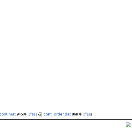
cont.mat
cont_order.dat
945件
[
詳細
]
868件
[
詳細
]