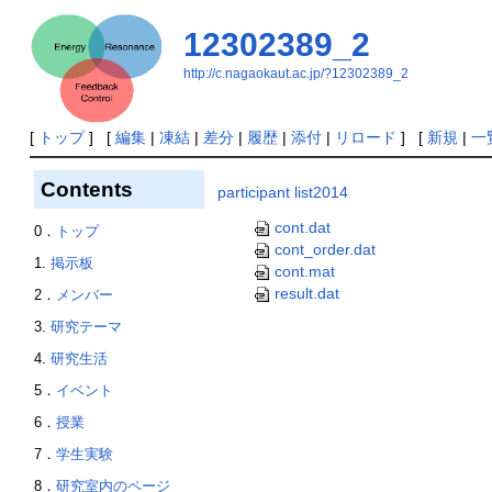
12302389_2
http://c.nagaokaut.ac.jp/?12302389_2
[
トップ
] [
編集
|
凍結
|
差分
|
履歴
|
添付
|
リロード
] [
新規
|
一
Contents
participant list2014
cont.dat
0．
トップ
cont_order.dat
1.
掲示板
cont.mat
result.dat
2．
メンバー
3.
研究テーマ
4.
研究生活
5．
イベント
6．
授業
7．
学生実験
8．
研究室内のページ