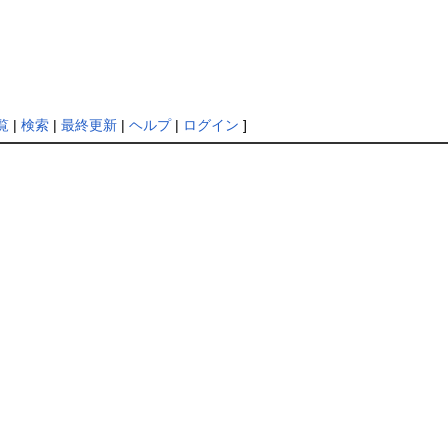
覧
|
検索
|
最終更新
|
ヘルプ
|
ログイン
]