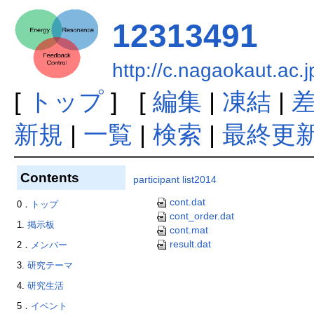
12313491
http://c.nagaokaut.ac
[
トップ
] [
編集
|
凍結
|
新規
|
一覧
|
検索
|
最終更
Contents
participant list2014
cont.dat
0．
トップ
cont_order.dat
1.
掲示板
cont.mat
result.dat
2．
メンバー
3.
研究テーマ
4.
研究生活
5．
イベント