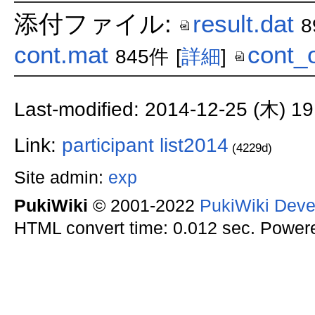
添付ファイル:
result.dat
8
cont.mat
cont_o
845件
[
詳細
]
Last-modified: 2014-12-25 (木) 19
Link:
participant list2014
(4229d)
Site admin:
exp
PukiWiki
© 2001-2022
PukiWiki Dev
HTML convert time: 0.012 sec. Power