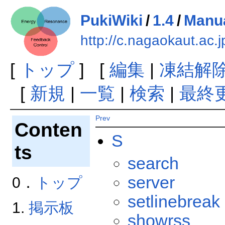
PukiWiki
/
1.4
/
Manu
http://c.nagaokaut.ac.
[
トップ
] [
編集
|
凍結解
[
新規
|
一覧
|
検索
|
最終
Prev
Conten
S
ts
search
server
0．
トップ
setlinebreak
1.
掲示板
showrss