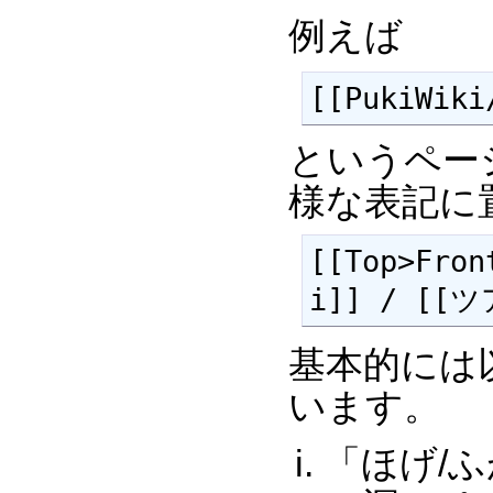
例えば
[[PukiWik
というページ
様な表記に
[[Top>Fron
i]] / [[
基本的には
います。
「ほげ/