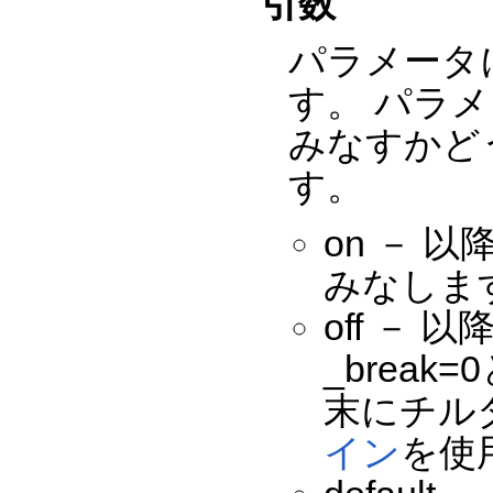
引数
パラメータ
す。 パラ
みなすかど
す。
on － 
みなします(
off － 
_brea
末にチル
イン
を使