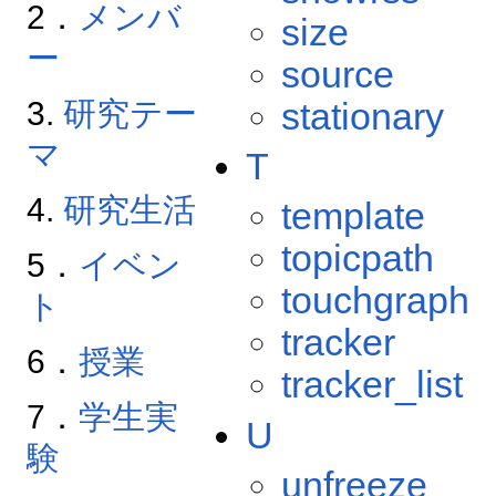
2．
メンバ
size
ー
source
3.
研究テー
stationary
マ
T
4.
研究生活
template
topicpath
5．
イベン
touchgraph
ト
tracker
6．
授業
tracker_list
7．
学生実
U
験
unfreeze