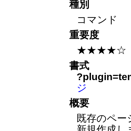
種別
コマンド
重要度
★★★★☆
書式
?plugin=te
ジ
概要
既存のペー
新規作成し