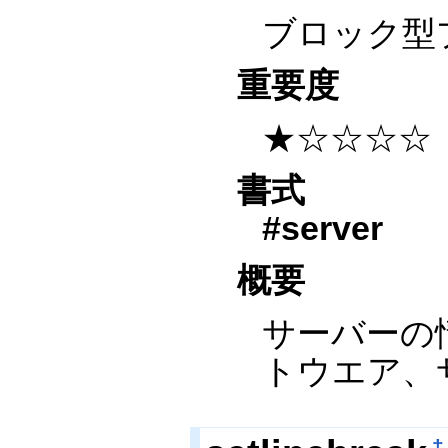
ブロック型
重要度
★☆☆☆☆
書式
#server
概要
サーバーの
トウエア、
†