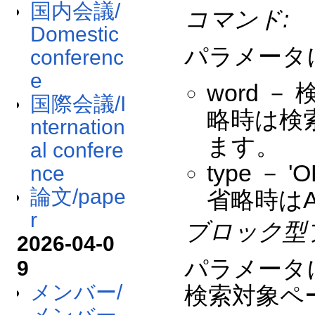
国内会議/
コマンド:
Domestic
パラメータ
conferenc
e
word 
国際会議/I
略時は検
nternation
ます。
al confere
type －
nce
論文/pape
省略時は
r
ブロック型
2026-04-0
パラメータ
9
メンバー/
検索対象ペ