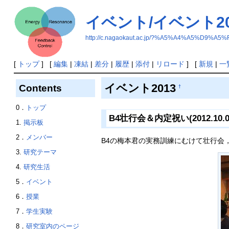
イベント/イベント20
http://c.nagaokaut.ac.jp/?%A5%A4%A5%D9
[
トップ
] [
編集
|
凍結
|
差分
|
履歴
|
添付
|
リロード
] [
新規
|
一
イベント2013
Contents
†
0．
トップ
B4壮行会＆内定祝い(2012.10.0
1.
掲示板
2．
メンバー
B4の梅本君の実務訓練にむけて壮行会
3.
研究テーマ
4.
研究生活
5．
イベント
6．
授業
7．
学生実験
8．
研究室内のページ