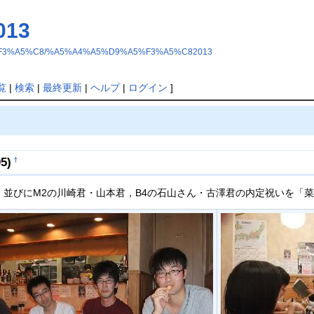
13
%A5%F3%A5%C8/%A5%A4%A5%D9%A5%F3%A5%C82013
覧
|
検索
|
最終更新
|
ヘルプ
|
ログイン
]
5)
†
，並びにM2の川崎君・山本君，B4の石山さん・古澤君の内定祝いを「