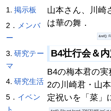
山本さん、川崎
1.
掲示板
は華の舞．
2．
メンバ
ー
&ref():
B4壮行会＆内定祝
3.
研究テー
マ
B4の梅本君の
4.
研究生活
2の川崎君・山
5．
イベン
定祝いを「菜」
ト
&ref(): File not found: "DSCF1465.jpg"