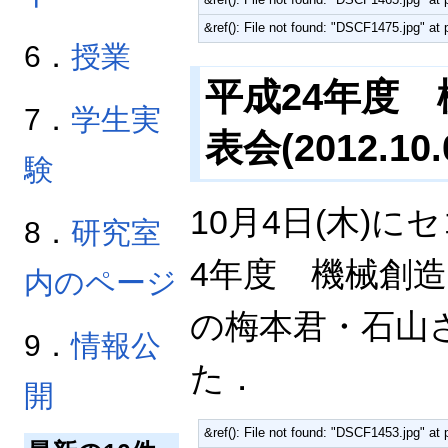
&ref(): File not found: "DSCF1475.jpg"
6．
授業
平成24年度
7．
学生実
表会(2012.10.
験
10月4日(木)
8．
研究室
4年度 機械創
内のページ
の梅本君・石山
9．
情報公
た．
開
&ref(): File not found: "DSCF1453.jpg"