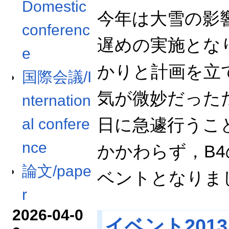
Domestic
今年は大雪の影
conferenc
遅めの実施とな
e
かりと計画を立
国際会議/I
気が微妙だった
nternation
日に急遽行うこ
al confere
nce
かかわらず，B
論文/pape
ベントとなりま
r
2026-04-0
イベント2013