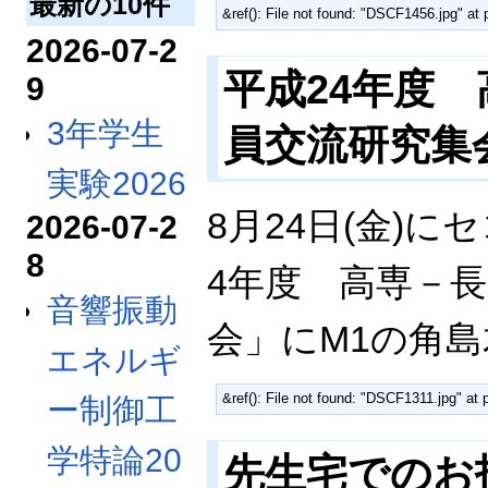
最新の10件
&ref(): File not found: "DSCF1456.jpg"
2026-07-2
平成24年度 
9
3年学生
員交流研究集会(2
実験2026
8月24日(金)
2026-07-2
8
4年度 高専－長
音響振動
会」にM1の角
エネルギ
&ref(): File not found: "DSCF1311.jpg"
ー制御工
学特論20
先生宅でのお招き会